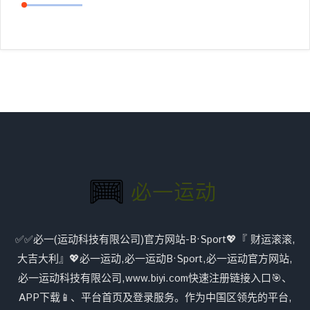
✅✅必一(运动科技有限公司)官方网站-B·Sport💖『 财运滚滚,
大吉大利』💖必一运动,必一运动B·Sport,必一运动官方网站,
必一运动科技有限公司,www.biyi.com快速注册链接入口🎯、
APP下载📱、平台首页及登录服务。作为中国区领先的平台,