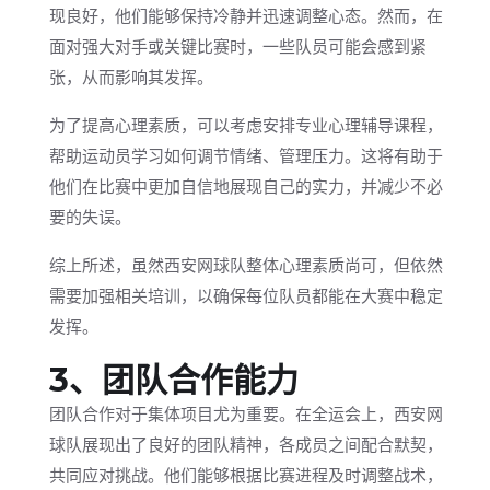
现良好，他们能够保持冷静并迅速调整心态。然而，在
面对强大对手或关键比赛时，一些队员可能会感到紧
张，从而影响其发挥。
为了提高心理素质，可以考虑安排专业心理辅导课程，
帮助运动员学习如何调节情绪、管理压力。这将有助于
他们在比赛中更加自信地展现自己的实力，并减少不必
要的失误。
综上所述，虽然西安网球队整体心理素质尚可，但依然
需要加强相关培训，以确保每位队员都能在大赛中稳定
发挥。
3、团队合作能力
团队合作对于集体项目尤为重要。在全运会上，西安网
球队展现出了良好的团队精神，各成员之间配合默契，
共同应对挑战。他们能够根据比赛进程及时调整战术，