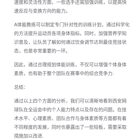
速度和灵活性方面，一些选手还需加强训练，以提高快
速反应与变换方向的能力。
A体能教练可以制定专门针对性的训练计划，通过科学化
的方法提升运动员各项身体指标。同时，加强营养学知
识普及，让队员了解如何通过饮食调节达到最佳竞技状
态，也是非常重要的一环。
因此，通过合理规划体能训练，不仅可以增强个体身体
素质，也有助于整个团队在赛事中的综合竞争力.
总结：
通过以上四个方面的分析，我们可以清晰地看到西安网
球队在全运会中的个人能力特点以及存在的问题。在技
术水平、心理素质、团队合作与身体素质等方面都有着
不同程度的发展，同时也暴露出了一些短板，需要采取
措施加以改进.