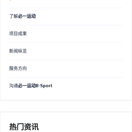
了解
必一运动
项目成果
新闻纵览
服务方向
沟通
必一运动B·Sport
热门资讯