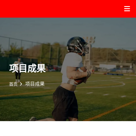
项目成果
项目成果
首页