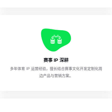
赛事 IP 深耕
多年体育 IP 运营经验，擅长结合赛事文化开发定制化周
边产品与营销方案。