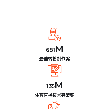
M
681
最佳转播制作奖
M
135
体育直播技术突破奖