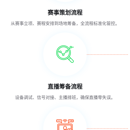
赛事策划流程
从赛事立项、赛程安排到场地筹备，全流程标准化管控。
直播筹备流程
设备调试、信号对接、主播排班，确保直播零失误。