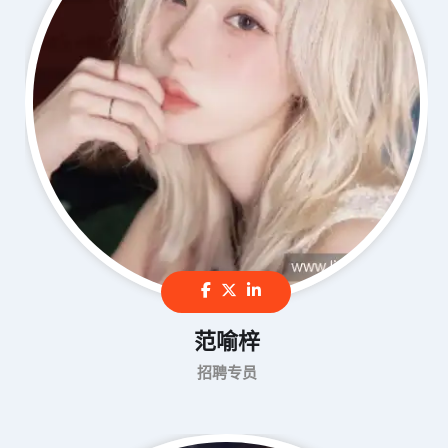
范喻梓
招聘专员