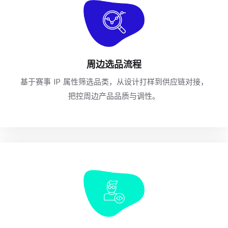
周边选品流程
基于赛事 IP 属性筛选品类，从设计打样到供应链对接，
把控周边产品品质与调性。