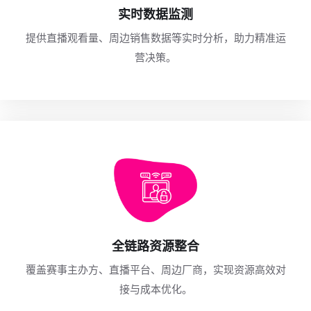
实时数据监测
提供直播观看量、周边销售数据等实时分析，助力精准运
营决策。
全链路资源整合
覆盖赛事主办方、直播平台、周边厂商，实现资源高效对
接与成本优化。