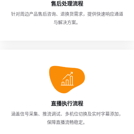
售后处理流程
针对周边产品售后咨询、退换货需求，提供快速响应通道
与解决方案。
直播执行流程
涵盖信号采集、推流调试、多机位切换及实时字幕添加，
保障直播流畅稳定。